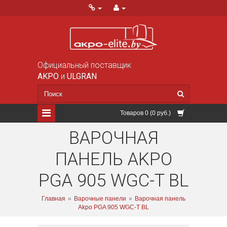
Официальный поставщик
AKPO
и
ULGRAN
Товаров 0 (0 руб.)
ВАРОЧНАЯ
ПАНЕЛЬ AKPO
PGA 905 WGC-T BL
Главная
»
Варочные панели
»
Варочная панель
Akpo PGA 905 WGC-T BL