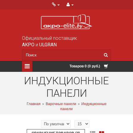
Официальный поставщик
AKPO
и
ULGRAN
Товаров 0 (0 руб.)
ИНДУКЦИОННЫЕ
ПАНЕЛИ
Главная
»
Варочные панели
»
Индукционные
панели