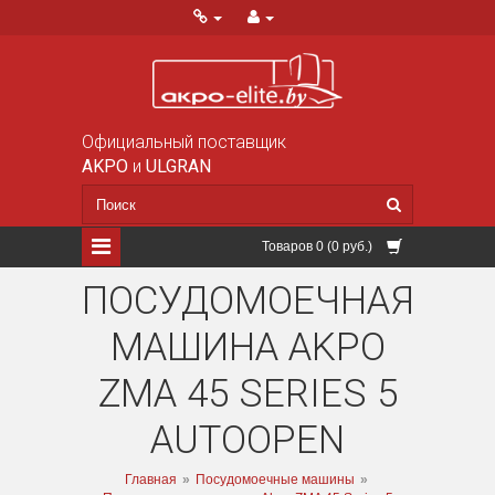
Официальный поставщик
AKPO
и
ULGRAN
Товаров 0 (0 руб.)
ПОСУДОМОЕЧНАЯ
МАШИНА AKPO
ZMA 45 SERIES 5
AUTOOPEN
Главная
»
Посудомоечные машины
»