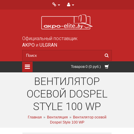
Официальный поставщик
AKPO
и
ULGRAN
Товаров 0 (0 руб.)
ВЕНТИЛЯТОР
ОСЕВОЙ DOSPEL
STYLE 100 WP
Главная
»
Вентиляция
»
Вентилятор осевой
Dospel Style 100 WP