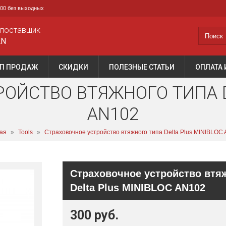
0:00 без выходных
 поставщик
AN
П ПРОДАЖ
СКИДКИ
ПОЛЕЗНЫЕ СТАТЬИ
ОПЛАТА 
ОЙСТВО ВТЯЖНОГО ТИПА D
AN102
ая
»
Tools
»
Страховочное устройство втяжного типа Delta Plus MINIBLOC
Страховочное устройство втя
Delta Plus MINIBLOC AN102
300 руб.