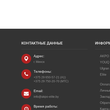
КОНТАКТНЫЕ ДАННЫЕ
ИНФОР
Адрес:
AKPO
г. Минск
YOUQ
Ulgran
Телефоны:
Elite
+375 29 650-57-21 (A1)
+375 29 750-20-70 (МТС)
Оплата
Личны
Email:
Закла
info@akpo-elite.by
Обрат
Время работы:
Карта 