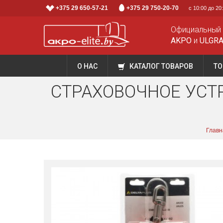
+375 29 650-57-21
+375 29 750-20-70
с 10:00 до 2
Официальный
AKPO
и
ULGR
О НАС
КАТАЛОГ ТОВАРОВ
ТО
СТРАХОВОЧНОЕ УСТР
Главн