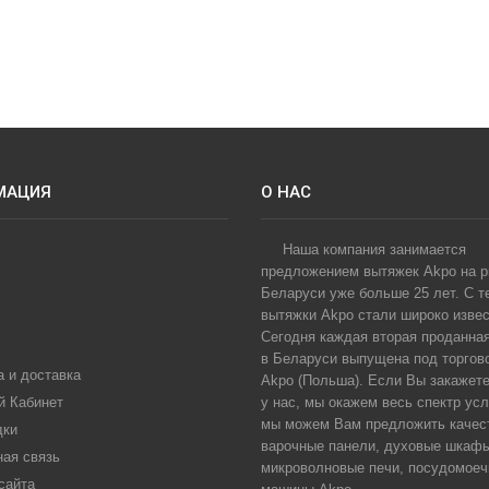
МАЦИЯ
О НАС
Наша компания занимается
предложением вытяжек Akpo на 
Беларуси уже больше 25 лет. С т
вытяжки Akpo стали широко извес
Сегодня каждая вторая проданна
в Беларуси выпущена под торгов
 и доставка
Akpo (Польша). Если Вы закажет
й Кабинет
у нас, мы окажем весь спектр усл
мы можем Вам предложить качес
дки
варочные панели, духовые шкаф
ная связь
микроволновые печи, посудомое
сайта