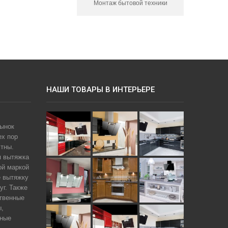
Монтаж бытовой техники
НАШИ ТОВАРЫ В ИНТЕРЬЕРЕ
рынок
ех пор
тны.
я вытяжка
ой маркой
е вытяжку
уг. Также
твенные
ы,
чные