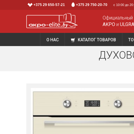
+375 29 650-57-21
+375 29 750-20-70
с 10:00 до 2
Официальный
AKPO
и
ULGR
О НАС
КАТАЛОГ ТОВАРОВ
ТО
ДУХОВО