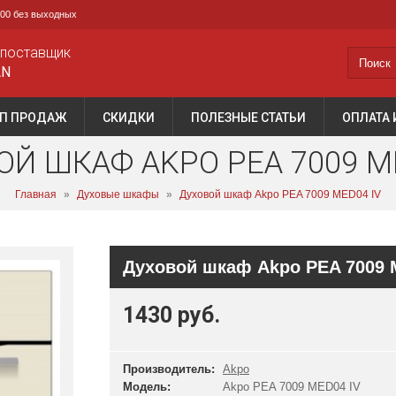
0:00 без выходных
 поставщик
AN
П ПРОДАЖ
СКИДКИ
ПОЛЕЗНЫЕ СТАТЬИ
ОПЛАТА 
Й ШКАФ AKPO PEA 7009 M
Главная
»
Духовые шкафы
»
Духовой шкаф Akpo PEA 7009 MED04 IV
Духовой шкаф Akpo PEA 7009 
1430 руб.
Производитель:
Akpo
Модель:
Akpo PEA 7009 MED04 IV