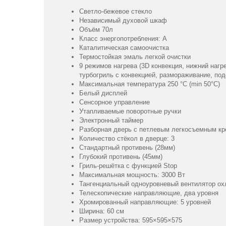
Светло-бежевое стекло
Независимый духовой шкаф
Объём 70л
Класс энергопотребления: А
Каталитическая самоочистка
Термостойкая эмаль легкой очистки
9 режимов нагрева (3D конвекция, нижний нагре
турбогриль с конвекцией, размораживание, под
Максимальная температура 250 °C (min 50°C)
Белый дисплей
Сенсорное управление
Утапливаемые поворотные ручки
Электронный таймер
Разборная дверь с петлевым легкосъемным к
Количество стёкол в дверце: 3
Стандартный противень (28мм)
Глубокий противень (45мм)
Гриль-решётка с функцией Stop
Максимальная мощность: 3000 Вт
Тангенциальный одноуровневый вентилятор о
Телескопические направляющие, два уровня
Хромированный направляющие: 5 уровней
Ширина: 60 см
Размер устройства: 595×595×575