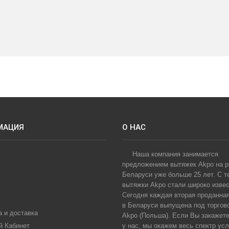
МАЦИЯ
О НАС
Наша компания занимается
предложением вытяжек Akpo на 
Беларуси уже больше 25 лет. С т
вытяжки Akpo стали широко извес
Сегодня каждая вторая проданна
в Беларуси выпущена под торгов
 и доставка
Akpo (Польша). Если Вы закажет
й Кабинет
у нас, мы окажем весь спектр усл