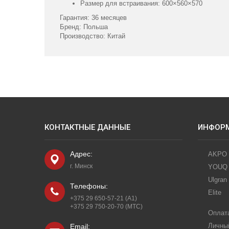
Размер для встраивания: 600×560×570
Гарантия: 36 месяцев
Бренд: Польша
Производство: Китай
КОНТАКТНЫЕ ДАННЫЕ
ИНФОР
Адрес:
AKPO
г. Минск
YOUQ
Ulgran
Телефоны:
Elite
+375 29 650-57-21 (A1)
+375 29 750-20-70 (МТС)
Оплата
Личны
Email: