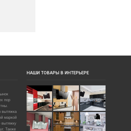
НАШИ ТОВАРЫ В ИНТЕРЬЕРЕ
рынок
ех пор
тны.
я вытяжка
ой маркой
е вытяжку
уг. Также