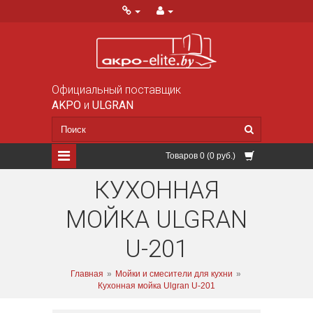
Официальный поставщик
AKPO
и
ULGRAN
Товаров 0 (0 руб.)
КУХОННАЯ
МОЙКА ULGRAN
U-201
Главная
»
Мойки и смесители для кухни
»
Кухонная мойка Ulgran U-201