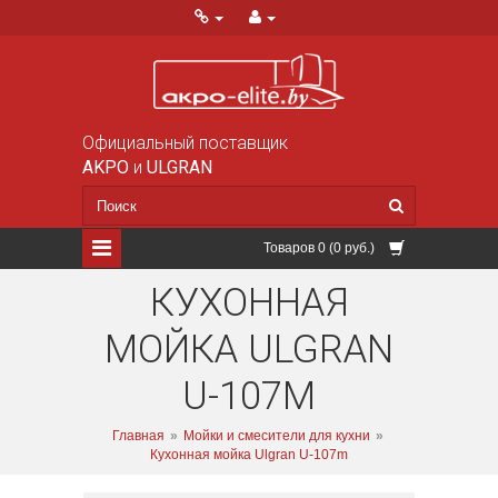
Официальный поставщик
AKPO
и
ULGRAN
Товаров 0 (0 руб.)
КУХОННАЯ
МОЙКА ULGRAN
U-107M
Главная
»
Мойки и смесители для кухни
»
Кухонная мойка Ulgran U-107m