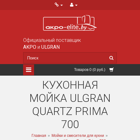
Официальный поставщик
AKPO
и
ULGRAN
Товаров 0 (0 руб.)
КУХОННАЯ
МОЙКА ULGRAN
QUARTZ PRIMA
700
Главная
»
Мойки и смесители для кухни
»