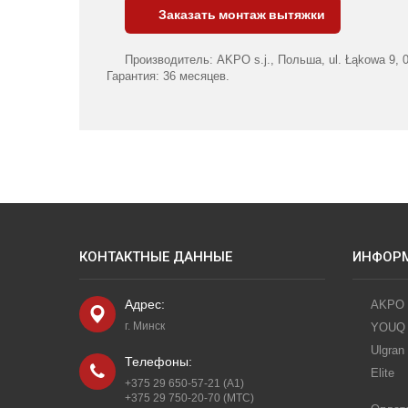
Заказать монтаж вытяжки
Производитель: AKPO s.j., Польша, ul. Łąkowa 9, 05
Гарантия: 36 месяцев.
КОНТАКТНЫЕ ДАННЫЕ
ИНФОР
Адрес:
AKPO
г. Минск
YOUQ
Ulgran
Телефоны:
Elite
+375 29 650-57-21 (A1)
+375 29 750-20-70 (МТС)