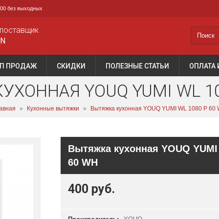
0:00 без выходных
поставщик
AN
П ПРОДАЖ
СКИДКИ
ПОЛЕЗНЫЕ СТАТЬИ
ОПЛАТА 
УХОННАЯ YOUQ YUMI WL 10
авная
»
Кухонные вытяжки
»
Вытяжка кухонная YOUQ YUMI WL 1080 P 60
Вытяжка кухонная YOUQ YUMI 
60 WH
400 руб.