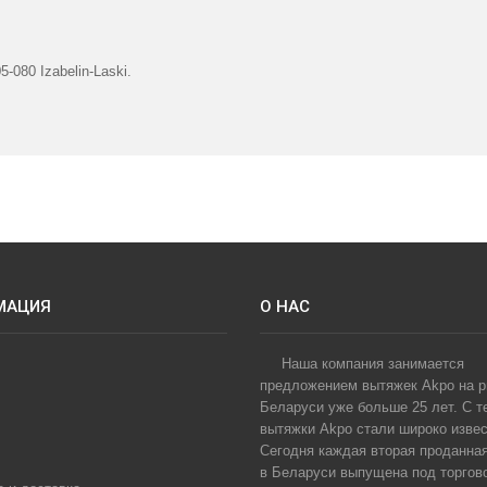
-080 Izabelin-Laski.
МАЦИЯ
О НАС
Наша компания занимается
предложением вытяжек Akpo на 
Беларуси уже больше 25 лет. С т
вытяжки Akpo стали широко извес
Сегодня каждая вторая проданна
в Беларуси выпущена под торгов