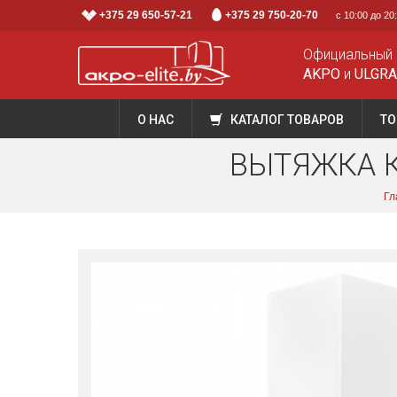
+375 29 650-57-21
+375 29 750-20-70
с 10:00 до 2
Официальный 
AKPO
и
ULGR
О НАС
КАТАЛОГ ТОВАРОВ
ТО
ВЫТЯЖКА К
Гл