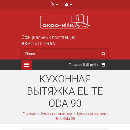
Официальный поставщик
AKPO
и
ULGRAN
Товаров 0 (0 руб.)
КУХОННАЯ
ВЫТЯЖКА ELITE
ODA 90
Главная
»
Кухонные вытяжки
»
Кухонная вытяжка
Elite Oda 90