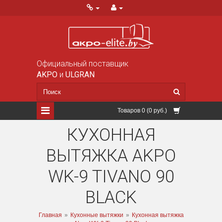
Официальный поставщик
AKPO
и
ULGRAN
Товаров 0 (0 руб.)
КУХОННАЯ
ВЫТЯЖКА AKPO
WK-9 TIVANO 90
BLACK
Главная
»
Кухонные вытяжки
»
Кухонная вытяжка