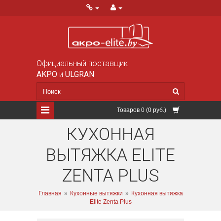
Официальный поставщик
AKPO
и
ULGRAN
Товаров 0 (0 руб.)
КУХОННАЯ
ВЫТЯЖКА ELITE
ZENTA PLUS
Главная
»
Кухонные вытяжки
»
Кухонная вытяжка
Elite Zenta Plus