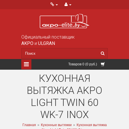
Официальный поставщик
AKPO
и
ULGRAN
Товаров 0 (0 руб.)
КУХОННАЯ
ВЫТЯЖКА AKPO
LIGHT TWIN 60
WK-7 INOX
Главная
»
Кухонные вытяжки
»
Кухонная вытяжка