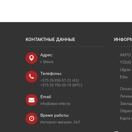
КОНТАКТНЫЕ ДАННЫЕ
ИНФОР
Адрес:
AKPO
г. Минск
YOUQ
Ulgran
Телефоны:
Elite
+375 29 650-57-21 (A1)
+375 29 750-20-70 (МТС)
Оплата
Личны
Email:
Закла
info@akpo-elite.by
Обрат
Время работы:
Карта 
Интернет-магазин, 24/7