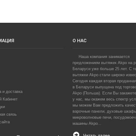
МАЦИЯ
О НАС
Наша компания занимается
предложением вытяжек Akpo на 
Беларуси уже больше 25 лет. С т
вытяжки Akpo стали широко извес
Сегодня каждая вторая проданна
в Беларуси выпущена под торгов
 и доставка
Akpo (Польша). Если Вы закажет
й Кабинет
у нас, мы окажем весь спектр усл
мы можем Вам предложить качес
дки
варочные панели, духовые шкаф
ная связь
микроволновые печи, посудомое
сайта
машины Akpo...
Читать далее