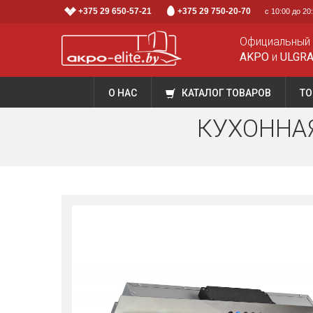
+375 29 650-57-21
+375 29 750-20-70
с 10:00 до 2
Официальный
AKPO
и
ULGR
О НАС
КАТАЛОГ ТОВАРОВ
ТО
КУХОННАЯ