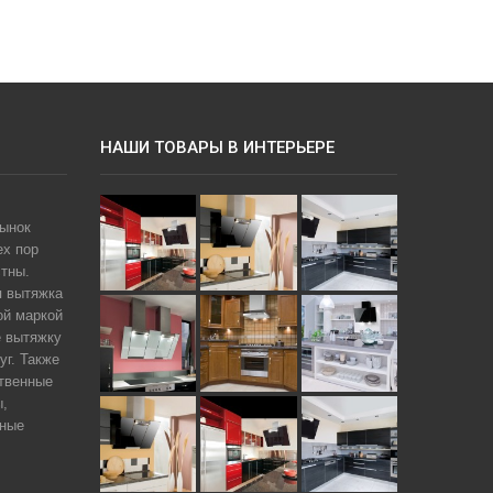
НАШИ ТОВАРЫ В ИНТЕРЬЕРЕ
рынок
ех пор
тны.
я вытяжка
ой маркой
е вытяжку
уг. Также
твенные
ы,
чные