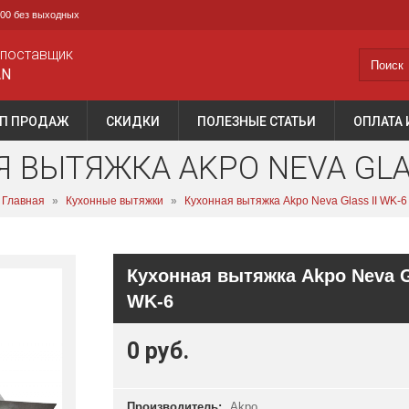
0:00 без выходных
 поставщик
AN
П ПРОДАЖ
СКИДКИ
ПОЛЕЗНЫЕ СТАТЬИ
ОПЛАТА 
 ВЫТЯЖКА AKPO NEVA GLAS
Главная
»
Кухонные вытяжки
»
Кухонная вытяжка Akpo Neva Glass II WK-6
Кухонная вытяжка Akpo Neva Gl
WK-6
0 руб.
Производитель:
Akpo