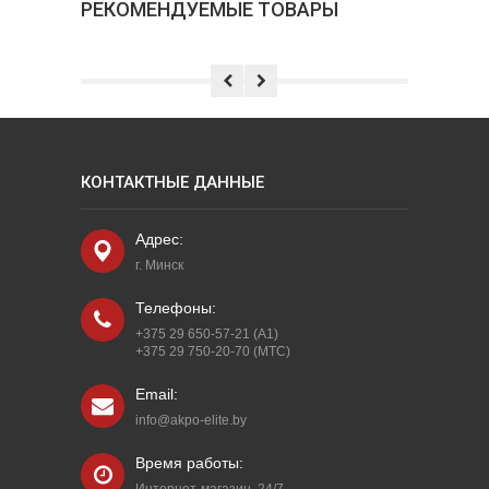
РЕКОМЕНДУЕМЫЕ ТОВАРЫ
КОНТАКТНЫЕ ДАННЫЕ
Адрес:
г. Минск
Телефоны:
0
+375 29 650-57-21 (A1)
руб.
+375 29 750-20-70 (МТС)
ВСТРАИВАЕМАЯ МИКРОВОЛНОВАЯ ПЕЧЬ
Email:
AKPO MEA 925 08 SEP01 WH
читать далее
info@akpo-elite.by
добавить в закладки
Время работы:
добавить к