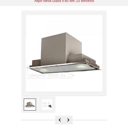
Akpo Neva Glass II 80 WK-10 WH/Inox