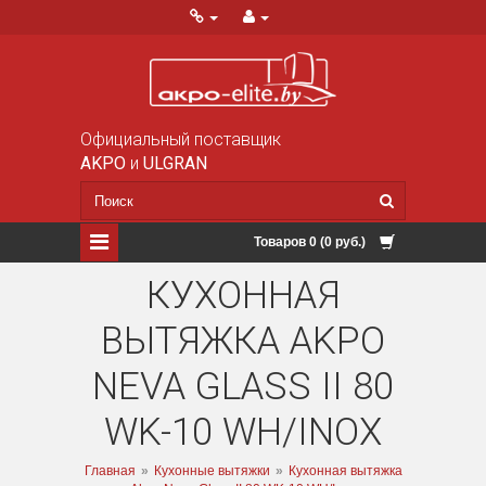
Официальный поставщик
AKPO
и
ULGRAN
Товаров 0 (0 руб.)
КУХОННАЯ
ВЫТЯЖКА AKPO
NEVA GLASS II 80
WK-10 WH/INOX
Главная
»
Кухонные вытяжки
»
Кухонная вытяжка