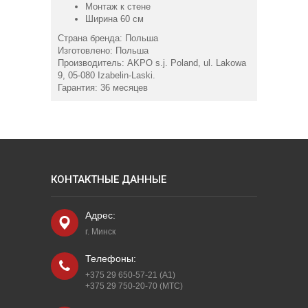
Монтаж к стене
Ширина 60 см
Страна бренда: Польша
Изготовлено: Польша
Производитель: AKPO s.j. Poland, ul. Lakowa
9, 05-080 Izabelin-Laski.
Гарантия: 36 месяцев
КОНТАКТНЫЕ ДАННЫЕ
Адрес:
г. Минск
Телефоны:
+375 29 650-57-21 (A1)
+375 29 750-20-70 (МТС)