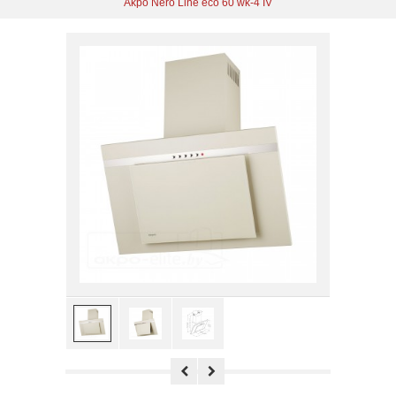
Akpo Nero Line eco 60 wk-4 IV