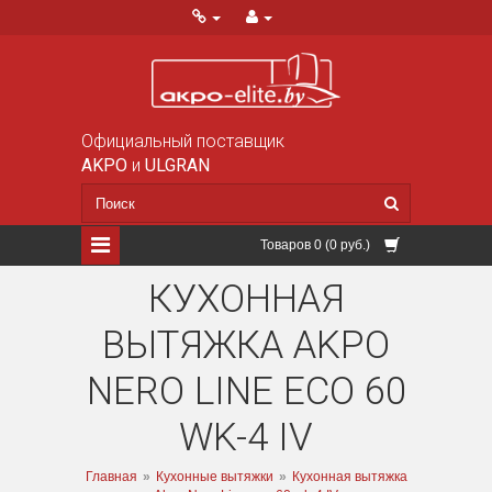
Официальный поставщик
AKPO
и
ULGRAN
Товаров 0 (0 руб.)
КУХОННАЯ
ВЫТЯЖКА AKPO
NERO LINE ECO 60
WK-4 IV
Главная
»
Кухонные вытяжки
»
Кухонная вытяжка