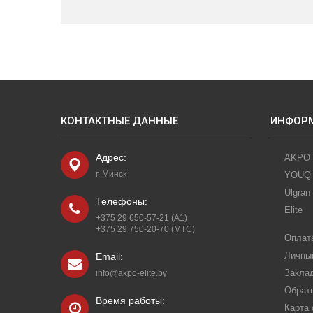
КОНТАКТНЫЕ ДАННЫЕ
ИНФОР
Адрес:
AKPO
г. Минск
YOUQ
Ulgran
Телефоны:
Elite
+375 29 650-57-21 (A1)
+375 29 750-20-70 (МТС)
Оплата
Личны
Email:
Закла
info@akpo-elite.by
Обрат
Время работы:
Карта 