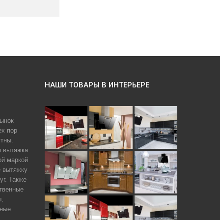
НАШИ ТОВАРЫ В ИНТЕРЬЕРЕ
рынок
ех пор
тны.
я вытяжка
ой маркой
е вытяжку
уг. Также
твенные
ы,
чные