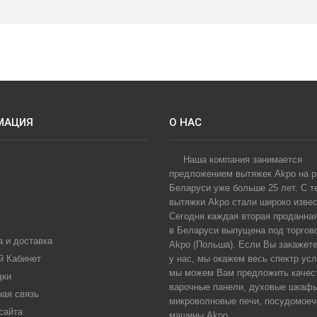
МАЦИЯ
О НАС
Наша компания занимается
предложением вытяжек Akpo на 
Беларуси уже больше 25 лет. С т
вытяжки Akpo стали широко извес
Сегодня каждая вторая проданна
в Беларуси выпущена под торгов
 и доставка
Akpo (Польша). Если Вы закажет
й Кабинет
у нас, мы окажем весь спектр усл
мы можем Вам предложить качес
дки
варочные панели, духовые шкаф
ная связь
микроволновые печи, посудомое
сайта
машины Akpo...