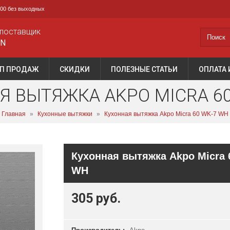
0:00 без выходных
поставщик
AN
П ПРОДАЖ
СКИДКИ
ПОЛЕЗНЫЕ СТАТЬИ
ОПЛАТА 
Я ВЫТЯЖКА AKPO MICRA 60
Главная
»
Кухонные вытяжки
»
Кухонная вытяжка Akpo Micra 60 WK-7 WH
Кухонная вытяжка Akpo Micra 
WH
305 руб.