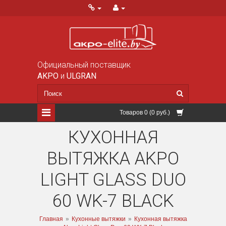
Официальный поставщик
AKPO
и
ULGRAN
Товаров 0 (0 руб.)
КУХОННАЯ
ВЫТЯЖКА AKPO
LIGHT GLASS DUO
60 WK-7 BLACK
Главная
»
Кухонные вытяжки
»
Кухонная вытяжка