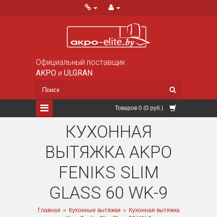
Официальный поставщик
AKPO
и
ULGRAN
Товаров 0 (0 руб.)
КУХОННАЯ
ВЫТЯЖКА AKPO
FENIKS SLIM
GLASS 60 WK-9
Главная
»
Кухонные вытяжки
»
Кухонная вытяжка