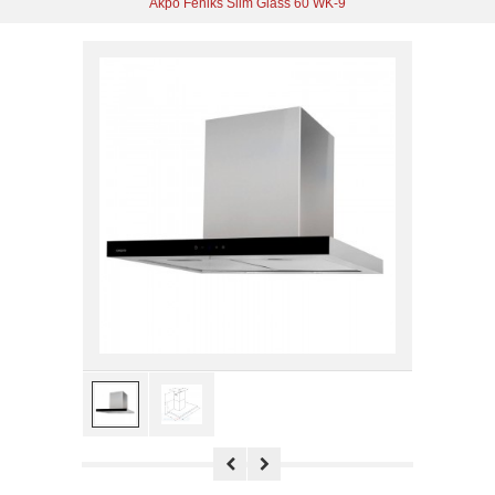
Akpo Feniks Slim Glass 60 WK-9