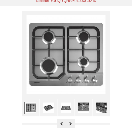
газовая YOUQ YQHG 60400XC02 IX