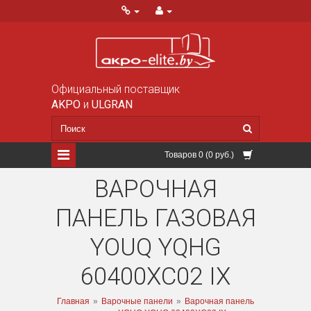
Официальный поставщик
AKPO
и
ULGRAN
Товаров 0 (0 руб.)
ВАРОЧНАЯ
ПАНЕЛЬ ГАЗОВАЯ
YOUQ YQHG
60400XC02 IX
Главная
»
Варочные панели
»
Варочная панель