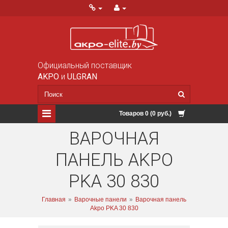
Официальный поставщик
AKPO
и
ULGRAN
Товаров 0 (0 руб.)
ВАРОЧНАЯ
ПАНЕЛЬ AKPO
PKA 30 830
Главная
»
Варочные панели
»
Варочная панель
Akpo PKA 30 830