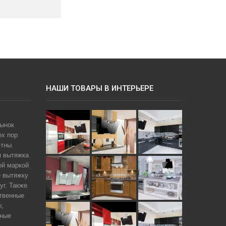
НАШИ ТОВАРЫ В ИНТЕРЬЕРЕ
рынок
ех пор
тны.
я вытяжка
ой маркой
е вытяжку
уг. Также
твенные
ы,
чные