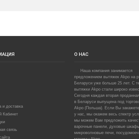
МАЦИЯ
О НАС
Наша компания занимается
предложением вытяжек Akpo на 
Беларуси уже больше 25 лет. С т
вытяжки Akpo стали широко извес
Сегодня каждая вторая проданна
в Беларуси выпущена под торгов
 и доставка
Akpo (Польша). Если Вы закажет
й Кабинет
у нас, мы окажем весь спектр усл
мы можем Вам предложить качес
дки
варочные панели, духовые шкаф
ная связь
микроволновые печи, посудомое
сайта
машины Akpo...