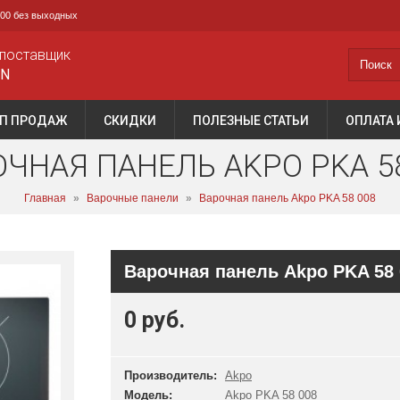
0:00 без выходных
поставщик
AN
П ПРОДАЖ
СКИДКИ
ПОЛЕЗНЫЕ СТАТЬИ
ОПЛАТА 
ЧНАЯ ПАНЕЛЬ AKPO PKA 5
Главная
»
Варочные панели
»
Варочная панель Akpo PKA 58 008
Варочная панель Akpo PKA 58 
0 руб.
Производитель:
Akpo
Модель:
Akpo PKA 58 008