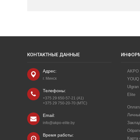
КОНТАКТНЫЕ ДАННЫЕ
ИНФОР
Адрес:
AKPO
г. Минск
YOUQ
Ulgran
Телефоны:
Elite
+375 29 650-57-21 (A1)
+375 29 750-20-70 (МТС)
Оплата
Личны
Email:
Закла
info@akpo-elite.by
Обрат
Время работы:
Карта 