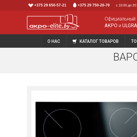
+375 29 650-57-21
+375 29 750-20-70
с 10:00 до 2
Официальный 
AKPO
и
ULGR
О НАС
КАТАЛОГ ТОВАРОВ
ТО
ВАРО