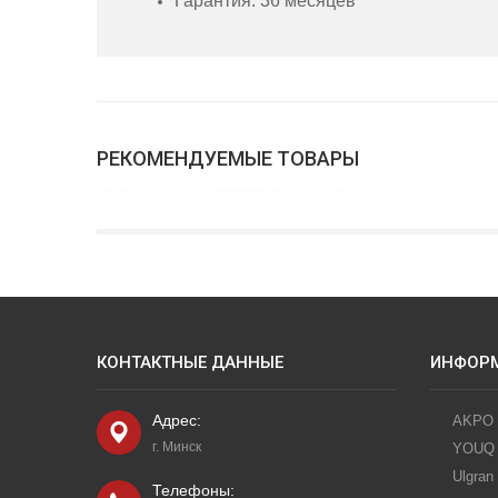
Гарантия: 36 месяцев
РЕКОМЕНДУЕМЫЕ ТОВАРЫ
КОНТАКТНЫЕ ДАННЫЕ
ИНФОР
2200
руб.
Адрес:
AKPO
г. Минск
YOUQ
ДУХОВОЙ ШКАФ AKPO PEA
Ulgran
7213 SSD07 BL
Телефоны:
читать далее