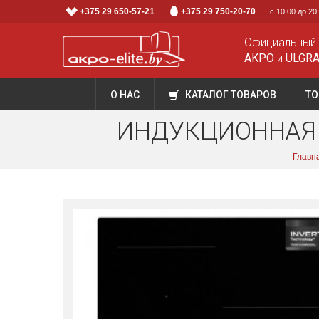
+375 29 650-57-21
+375 29 750-20-70
с 10:00 до 2
Официальный
AKPO
и
ULGR
О НАС
КАТАЛОГ ТОВАРОВ
ТО
ИНДУКЦИОННАЯ В
Главн