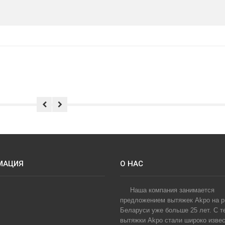
МАЦИЯ
О НАС
Наша компания занимается
предложением вытяжек Akpo на 
Беларуси уже больше 25 лет. С т
вытяжки Akpo стали широко извес