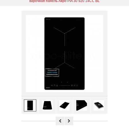
варочная панель Akpo PIA 30 920 14CC BL