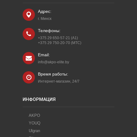
Адрес:
г. Минск
Телефоны:
1280
+375 29 650-57-21 (A1)
руб.
+375 29 750-20-70 (МТС)
ПОСУДОМОЕЧНАЯ МАШИНА AKPO ZMA 45
ДУХОВ
Email:
SERIES 6 AUTOOPEN
SSD01 
читать далее
info@akpo-elite.by
добавить в закладки
Время работы:
добавить к
Интернет-магазин, 24/7
сравнению
ИНФОРМАЦИЯ
AKPO
YOUQ
Ulgran