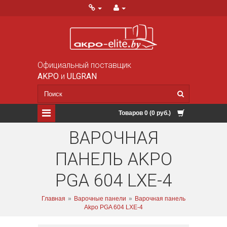
Официальный поставщик
AKPO
и
ULGRAN
Товаров 0 (0 руб.)
ВАРОЧНАЯ
ПАНЕЛЬ AKPO
PGA 604 LXE-4
Главная
»
Варочные панели
»
Варочная панель
Akpo PGA 604 LXE-4