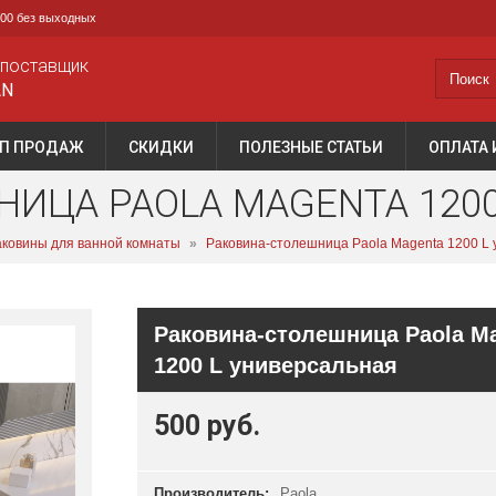
0:00 без выходных
 поставщик
AN
П ПРОДАЖ
СКИДКИ
ПОЛЕЗНЫЕ СТАТЬИ
ОПЛАТА 
ИЦА PAOLA MAGENTA 120
ковины для ванной комнаты
»
Раковина-столешница Paola Magenta 1200 L
Раковина-столешница Paola M
1200 L универсальная
500 руб.
Производитель:
Paola