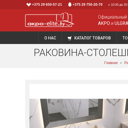
+375 29 650-57-21
+375 29 750-20-70
с 10:00 до 2
Официальный
AKPO
и
ULGR
О НАС
КАТАЛОГ ТОВАРОВ
ТО
РАКОВИНА-СТОЛЕШН
Главная
»
Ра