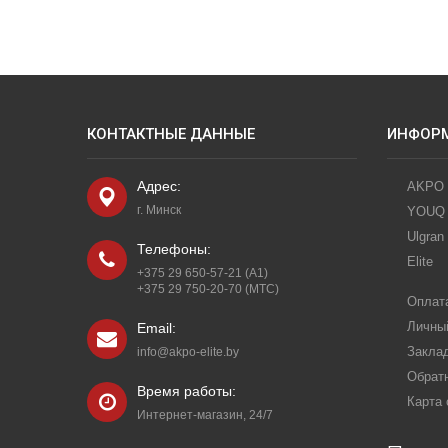
КОНТАКТНЫЕ ДАННЫЕ
ИНФОР
Адрес:
AKPO
г. Минск
YOUQ
Ulgran
Телефоны:
Elite
+375 29 650-57-21 (A1)
+375 29 750-20-70 (МТС)
Оплата
Личны
Email:
Закла
info@akpo-elite.by
Обрат
Время работы:
Карта 
Интернет-магазин, 24/7