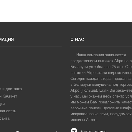
МАЦИЯ
О НАС
Наша компания занимается
предложением вытяжек Akpo на 
Беларуси уже больше 25 лет. С т
вытяжки Akpo стали широко извес
Сегодня каждая вторая проданна
в Беларуси выпущена под торгов
 и доставка
Akpo (Польша). Если Вы закажет
й Кабинет
у нас, мы окажем весь спектр усл
мы можем Вам предложить качес
дки
варочные панели, духовые шкаф
ная связь
микроволновые печи, посудомое
сайта
машины Akpo...
Читать далее