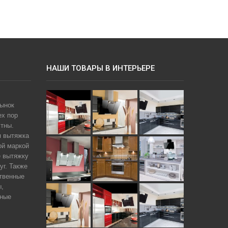
НАШИ ТОВАРЫ В ИНТЕРЬЕРЕ
рынок
ех пор
тны.
я вытяжка
ой маркой
е вытяжку
уг. Также
твенные
ы,
чные